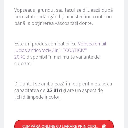
Vopseaua, grundul sau lacul se diluează după 
necesitate, adăugând și amestecând continuu 
până la obținrerea vâscozității dorite.
Este un produs compatibil cu 
Vopsea email 
lucios anticoroziv 3in1 ECOSTICK™ 
20KG
 disponibil în mai multe variante de 
culoare.
Diluantul se ambalează în recipient metalic cu 
capacitatea de 
25 litri 
și are un aspect de 
lichid limpede incolor.
CUMPĂRĂ ONLINE CU LIVRARE PRIN CURIER RAPID