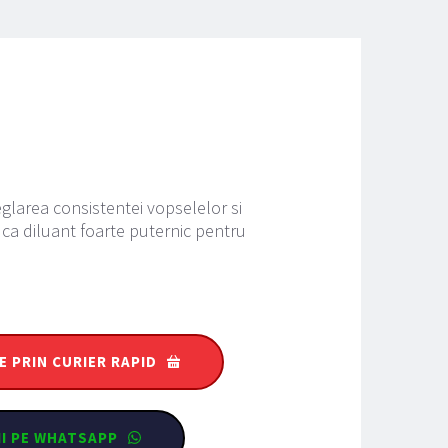
eglarea consistentei vopselelor si 
i ca diluant foarte puternic pentru 
E PRIN CURIER RAPID
II PE WHATSAPP