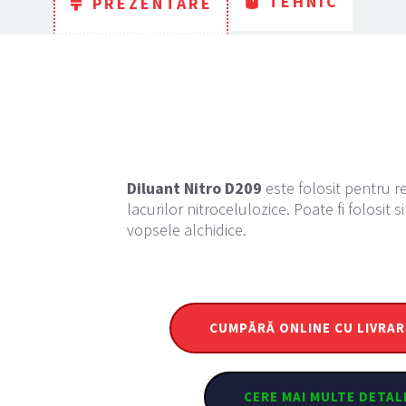
TEHNIC
PREZENTARE
Diluant Nitro D209
 este folosit pentru r
lacurilor nitrocelulozice. Poate fi folosit s
vopsele alchidice.
CUMPĂRĂ ONLINE CU LIVRAR
CERE MAI MULTE DETAL