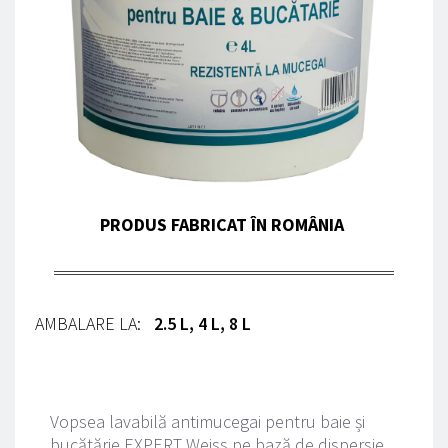
PRODUS FABRICAT ÎN ROMÂNIA 
AMBALARE LA:
2.5 L, 4 L, 8 L
Vopsea lavabilă antimucegai pentru baie și 
bucătărie EXPERT Weiss pe bază de dispersie 