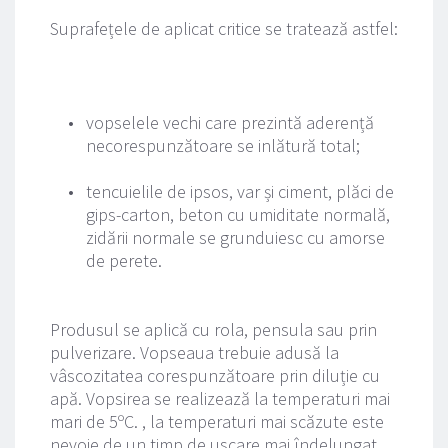
Suprafețele de aplicat critice se tratează astfel:
vopselele vechi care prezintă aderență 
necorespunzătoare se inlătură total;
tencuielile de ipsos, var și ciment, plăci de 
gips-carton, beton cu umiditate normală, 
zidării normale se grunduiesc cu amorse 
de perete.
Produsul se aplică cu rola, pensula sau prin 
pulverizare. Vopseaua trebuie adusă la 
vâscozitatea corespunzătoare prin diluție cu 
apă. Vopsirea se realizează la temperaturi mai 
mari de 5ºC. , la temperaturi mai scăzute este 
nevoie de un timp de uscare mai îndelungat.